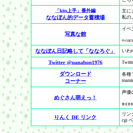
「kiss上手」番外編
主に
ななぼん的データ蓄積場
私の
イベ
写真な館
中の諸
ななぼん日記略して「ななろぐ」
いわ
Twitter @nanabon1976
Twi
ダウンロード
各種
ma
コーナー
声優
めぐさん萌えっ！
最近更
リン
りんく DE リンク
cg