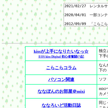
独立
kissが上手になりたいなっ☆
下手
EOS kiss Digital 初心者奮闘(?)記
なん
こらこらコラム
下の
パソコン関連
ソフ
mi
ななぼんのお部屋＠mixi
カメ
同じ
ななろいど活動日誌
こち